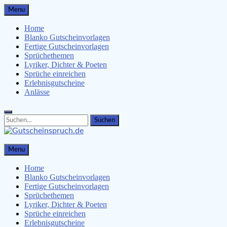
Skip
Menu
to
content
Home
Blanko Gutscheinvorlagen
Fertige Gutscheinvorlagen
Sprüchethemen
Lyriker, Dichter & Poeten
Sprüche einreichen
Erlebnisgutscheine
Anlässe
Search
Search
for:
Gutscheinspruch.de
Menu
Gutscheinsprüche & Gutscheinvorlagen finden
Home
Blanko Gutscheinvorlagen
Fertige Gutscheinvorlagen
Sprüchethemen
Lyriker, Dichter & Poeten
Sprüche einreichen
Erlebnisgutscheine