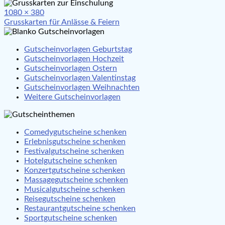
Full
1080 × 380
Beitragsnavigation
size
Grusskarten für Anlässe & Feiern
Gutscheinvorlagen Geburtstag
Gutscheinvorlagen Hochzeit
Gutscheinvorlagen Ostern
Gutscheinvorlagen Valentinstag
Gutscheinvorlagen Weihnachten
Weitere Gutscheinvorlagen
Comedygutscheine schenken
Erlebnisgutscheine schenken
Festivalgutscheine schenken
Hotelgutscheine schenken
Konzertgutscheine schenken
Massagegutscheine schenken
Musicalgutscheine schenken
Reisegutscheine schenken
Restaurantgutscheine schenken
Sportgutscheine schenken