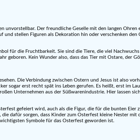
n unvorstellbar. Der freundliche Geselle mit den langen Ohren e
f und stellen Figuren als Dekoration hin oder verschenken den 
mbol für die Fruchtbarkeit. Sie sind die Tiere, die viel Nachwu
hr geboren. Kein Wunder also, dass das Tier mit Ostare, der Gö
esehen. Die Verbindung zwischen Ostern und Jesus ist also vor
ecker sogar erst recht spät ins Leben gerufen. Es heißt, erst im
e großen Unternehmen aus der Süßwarenindustrie. Hier lassen s
terfest gefeiert wird, auch als die Figur, die für die bunten Eier 
k, die dafür sorgen, dass Kinder zum Osterfest kleine Nester mi
r wichtigsten Symbole für das Osterfest geworden ist.