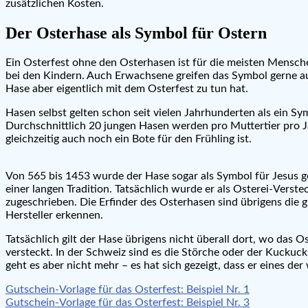
zusätzlichen Kosten.
Der Osterhase als Symbol für Ostern
Ein Osterfest ohne den Osterhasen ist für die meisten Mensche
bei den Kindern. Auch Erwachsene greifen das Symbol gerne au
Hase aber eigentlich mit dem Osterfest zu tun hat.
Hasen selbst gelten schon seit vielen Jahrhunderten als ein Sy
Durchschnittlich 20 jungen Hasen werden pro Muttertier pro Ja
gleichzeitig auch noch ein Bote für den Frühling ist.
Von 565 bis 1453 wurde der Hase sogar als Symbol für Jesus g
einer langen Tradition. Tatsächlich wurde er als Osterei-Verst
zugeschrieben. Die Erfinder des Osterhasen sind übrigens di
Hersteller erkennen.
Tatsächlich gilt der Hase übrigens nicht überall dort, wo das Os
versteckt. In der Schweiz sind es die Störche oder der Kuckuc
geht es aber nicht mehr – es hat sich gezeigt, dass er eines de
Beitragsnavigation
Gutschein-Vorlage für das Osterfest: Beispiel Nr. 1
Gutschein-Vorlage für das Osterfest: Beispiel Nr. 3