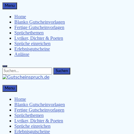
Skip
Menu
to
content
Home
Blanko Gutscheinvorlagen
Fertige Gutscheinvorlagen
Sprüchethemen
Lyriker, Dichter & Poeten
Sprüche einreichen
Erlebnisgutscheine
Anlässe
Search
Search
for:
Gutscheinspruch.de
Menu
Gutscheinsprüche & Gutscheinvorlagen finden
Home
Blanko Gutscheinvorlagen
Fertige Gutscheinvorlagen
Sprüchethemen
Lyriker, Dichter & Poeten
Sprüche einreichen
Erlebnisgutscheine