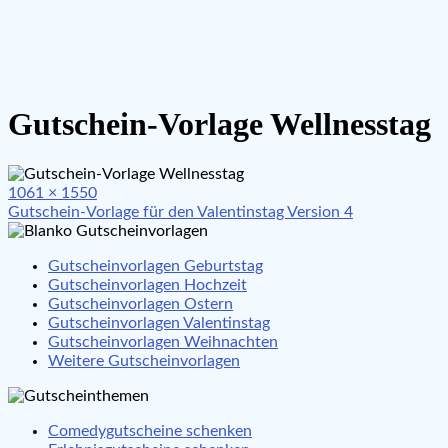
Gutschein-Vorlage Wellnesstag
Full
1061 × 1550
Beitragsnavigation
size
Gutschein-Vorlage für den Valentinstag Version 4
Gutscheinvorlagen Geburtstag
Gutscheinvorlagen Hochzeit
Gutscheinvorlagen Ostern
Gutscheinvorlagen Valentinstag
Gutscheinvorlagen Weihnachten
Weitere Gutscheinvorlagen
Comedygutscheine schenken