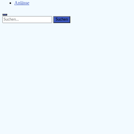
Anlässe
Search
Search
for: