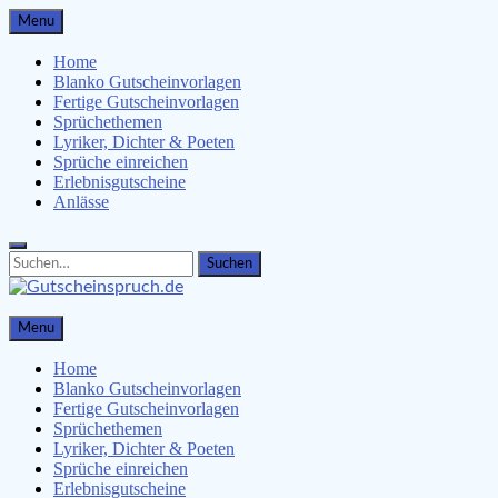
Skip
Menu
to
content
Home
Blanko Gutscheinvorlagen
Fertige Gutscheinvorlagen
Sprüchethemen
Lyriker, Dichter & Poeten
Sprüche einreichen
Erlebnisgutscheine
Anlässe
Search
Search
for:
Gutscheinspruch.de
Menu
Gutscheinsprüche & Gutscheinvorlagen finden
Home
Blanko Gutscheinvorlagen
Fertige Gutscheinvorlagen
Sprüchethemen
Lyriker, Dichter & Poeten
Sprüche einreichen
Erlebnisgutscheine