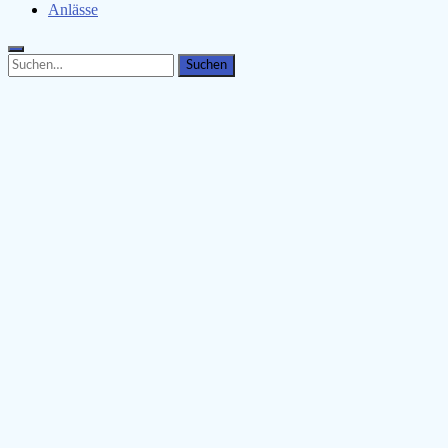
Anlässe
Search
Search
for: