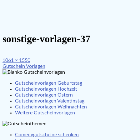
sonstige-vorlagen-37
Full
1061 × 1550
Beitragsnavigation
size
Gutschein Vorlagen
Gutscheinvorlagen Geburtstag
Gutscheinvorlagen Hochzeit
Gutscheinvorlagen Ostern
Gutscheinvorlagen Valentinstag
Gutscheinvorlagen Weihnachten
Weitere Gutscheinvorlagen
Comedygutscheine schenken