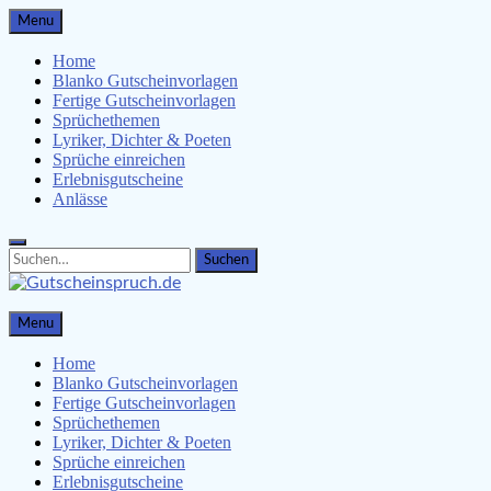
Skip
Menu
to
content
Home
Blanko Gutscheinvorlagen
Fertige Gutscheinvorlagen
Sprüchethemen
Lyriker, Dichter & Poeten
Sprüche einreichen
Erlebnisgutscheine
Anlässe
Search
Search
for:
Gutscheinspruch.de
Menu
Gutscheinsprüche & Gutscheinvorlagen finden
Home
Blanko Gutscheinvorlagen
Fertige Gutscheinvorlagen
Sprüchethemen
Lyriker, Dichter & Poeten
Sprüche einreichen
Erlebnisgutscheine