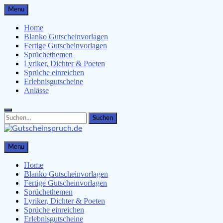
Skip
Menu
to
content
Home
Blanko Gutscheinvorlagen
Fertige Gutscheinvorlagen
Sprüchethemen
Lyriker, Dichter & Poeten
Sprüche einreichen
Erlebnisgutscheine
Anlässe
Search
Search
for:
Gutscheinspruch.de
Menu
Gutscheinsprüche & Gutscheinvorlagen finden
Home
Blanko Gutscheinvorlagen
Fertige Gutscheinvorlagen
Sprüchethemen
Lyriker, Dichter & Poeten
Sprüche einreichen
Erlebnisgutscheine