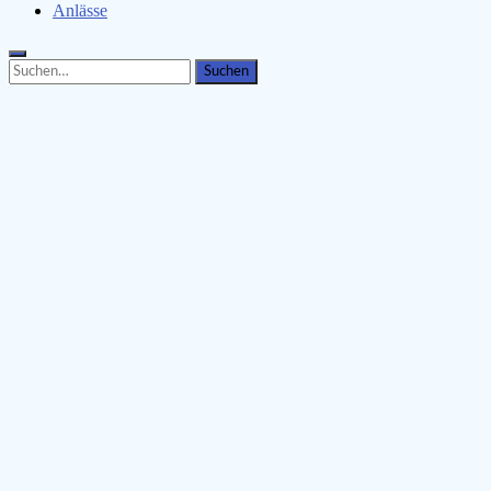
Anlässe
Search
Search
for: