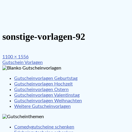
sonstige-vorlagen-92
Full
1100 × 1556
Beitragsnavigation
size
Gutschein Vorlagen
Gutscheinvorlagen Geburtstag
Gutscheinvorlagen Hochzeit
Gutscheinvorlagen Ostern
Gutscheinvorlagen Valentinstag
Gutscheinvorlagen Weihnachten
Weitere Gutscheinvorlagen
Comedygutscheine schenken