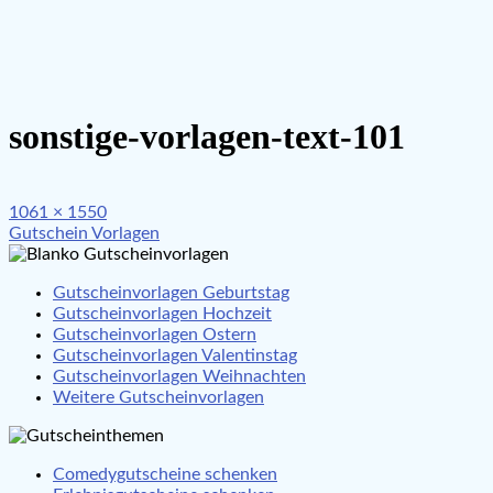
sonstige-vorlagen-text-101
Full
1061 × 1550
Beitragsnavigation
size
Gutschein Vorlagen
Gutscheinvorlagen Geburtstag
Gutscheinvorlagen Hochzeit
Gutscheinvorlagen Ostern
Gutscheinvorlagen Valentinstag
Gutscheinvorlagen Weihnachten
Weitere Gutscheinvorlagen
Comedygutscheine schenken