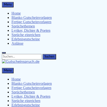
Skip
Menu
to
content
Home
Blanko Gutscheinvorlagen
Fertige Gutscheinvorlagen
Sprüchethemen
Lyriker, Dichter & Poeten
Sprüche einreichen
Erlebnisgutscheine
Anlässe
Search
Search
for:
Gutscheinspruch.de
Menu
Gutscheinsprüche & Gutscheinvorlagen finden
Home
Blanko Gutscheinvorlagen
Fertige Gutscheinvorlagen
Sprüchethemen
Lyriker, Dichter & Poeten
Sprüche einreichen
Erlebnisgutscheine