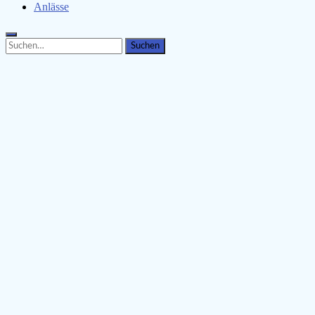
Anlässe
Search
Search
for: