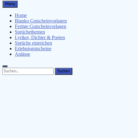
Gutscheinspruch.de
Menu
Gutscheinsprüche & Gutscheinvorlagen finden
Home
Blanko Gutscheinvorlagen
Fertige Gutscheinvorlagen
Sprüchethemen
Lyriker, Dichter & Poeten
Sprüche einreichen
Erlebnisgutscheine
Anlässe
Search
Search
for: