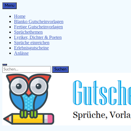
Skip
Menu
to
content
Home
Blanko Gutscheinvorlagen
Fertige Gutscheinvorlagen
Sprüchethemen
Lyriker, Dichter & Poeten
Sprüche einreichen
Erlebnisgutscheine
Anlässe
Search
Search
for: