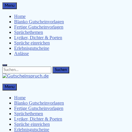
Skip
Menu
to
content
Home
Blanko Gutscheinvorlagen
Fertige Gutscheinvorlagen
Sprüchethemen
Lyriker, Dichter & Poeten
Sprüche einreichen
Erlebnisgutscheine
Anlässe
Search
Search
for:
Gutscheinspruch.de
Menu
Gutscheinsprüche & Gutscheinvorlagen finden
Home
Blanko Gutscheinvorlagen
Fertige Gutscheinvorlagen
Sprüchethemen
Lyriker, Dichter & Poeten
Sprüche einreichen
Erlebnisgutscheine