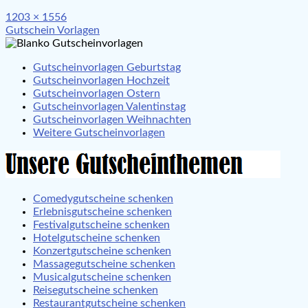
Full
1203 × 1556
Beitragsnavigation
size
Gutschein Vorlagen
Gutscheinvorlagen Geburtstag
Gutscheinvorlagen Hochzeit
Gutscheinvorlagen Ostern
Gutscheinvorlagen Valentinstag
Gutscheinvorlagen Weihnachten
Weitere Gutscheinvorlagen
Comedygutscheine schenken
Erlebnisgutscheine schenken
Festivalgutscheine schenken
Hotelgutscheine schenken
Konzertgutscheine schenken
Massagegutscheine schenken
Musicalgutscheine schenken
Reisegutscheine schenken
Restaurantgutscheine schenken