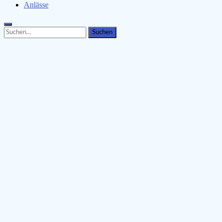
Anlässe
Search
Search
for: