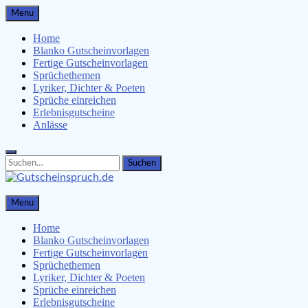
Skip
Menu
to
content
Home
Blanko Gutscheinvorlagen
Fertige Gutscheinvorlagen
Sprüchethemen
Lyriker, Dichter & Poeten
Sprüche einreichen
Erlebnisgutscheine
Anlässe
Search
Search
for:
Gutscheinspruch.de
Menu
Gutscheinsprüche & Gutscheinvorlagen finden
Home
Blanko Gutscheinvorlagen
Fertige Gutscheinvorlagen
Sprüchethemen
Lyriker, Dichter & Poeten
Sprüche einreichen
Erlebnisgutscheine