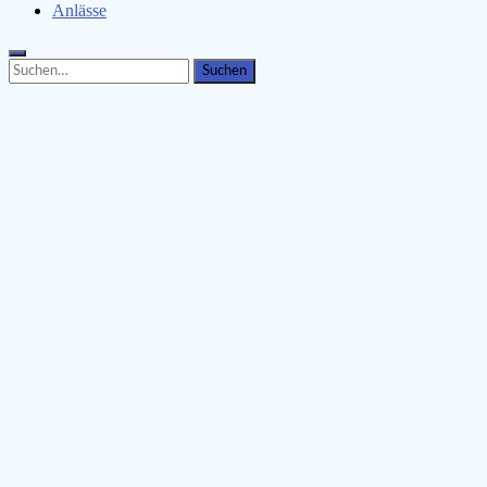
Anlässe
Search
Search
for: