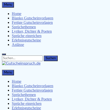
Skip
Menu
to
content
Home
Blanko Gutscheinvorlagen
Fertige Gutscheinvorlagen
Sprüchethemen
Lyriker, Dichter & Poeten
Sprüche einreichen
Erlebnisgutscheine
Anlässe
Search
Search
for:
Gutscheinspruch.de
Menu
Gutscheinsprüche & Gutscheinvorlagen finden
Home
Blanko Gutscheinvorlagen
Fertige Gutscheinvorlagen
Sprüchethemen
Lyriker, Dichter & Poeten
Sprüche einreichen
Erlebnisgutscheine