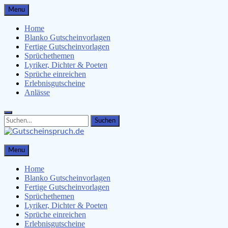
Skip
Menu
to
content
Home
Blanko Gutscheinvorlagen
Fertige Gutscheinvorlagen
Sprüchethemen
Lyriker, Dichter & Poeten
Sprüche einreichen
Erlebnisgutscheine
Anlässe
Search
Search
for:
Gutscheinspruch.de
Menu
Gutscheinsprüche & Gutscheinvorlagen finden
Home
Blanko Gutscheinvorlagen
Fertige Gutscheinvorlagen
Sprüchethemen
Lyriker, Dichter & Poeten
Sprüche einreichen
Erlebnisgutscheine