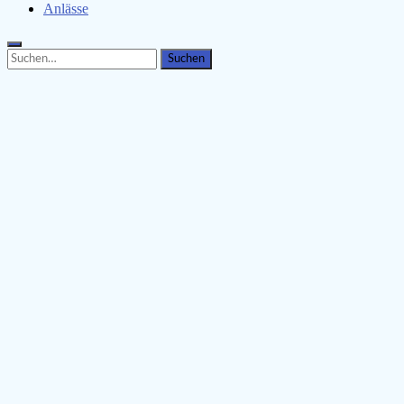
Anlässe
Search
Search
for: