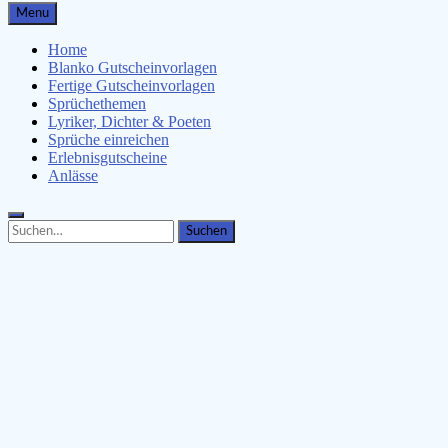
Gutscheinspruch.de
Menu
Gutscheinsprüche & Gutscheinvorlagen finden
Home
Blanko Gutscheinvorlagen
Fertige Gutscheinvorlagen
Sprüchethemen
Lyriker, Dichter & Poeten
Sprüche einreichen
Erlebnisgutscheine
Anlässe
Search
Search
for: