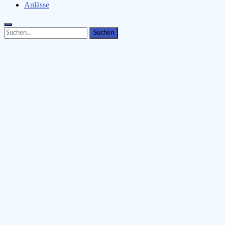
Anlässe
Search
Search
for: