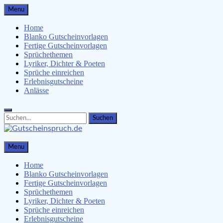
Skip
Menu
to
content
Home
Blanko Gutscheinvorlagen
Fertige Gutscheinvorlagen
Sprüchethemen
Lyriker, Dichter & Poeten
Sprüche einreichen
Erlebnisgutscheine
Anlässe
Search
Search
for:
Gutscheinspruch.de
Menu
Gutscheinsprüche & Gutscheinvorlagen finden
Home
Blanko Gutscheinvorlagen
Fertige Gutscheinvorlagen
Sprüchethemen
Lyriker, Dichter & Poeten
Sprüche einreichen
Erlebnisgutscheine