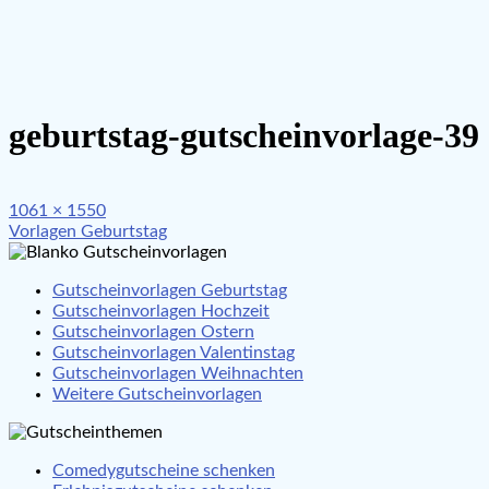
geburtstag-gutscheinvorlage-39
Full
1061 × 1550
Beitragsnavigation
size
Vorlagen Geburtstag
Gutscheinvorlagen Geburtstag
Gutscheinvorlagen Hochzeit
Gutscheinvorlagen Ostern
Gutscheinvorlagen Valentinstag
Gutscheinvorlagen Weihnachten
Weitere Gutscheinvorlagen
Comedygutscheine schenken