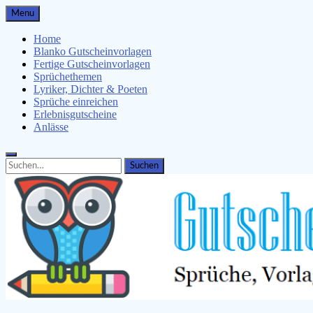
Skip
Menu
to
content
Home
Blanko Gutscheinvorlagen
Fertige Gutscheinvorlagen
Sprüchethemen
Lyriker, Dichter & Poeten
Sprüche einreichen
Erlebnisgutscheine
Anlässe
Search
Search
for: