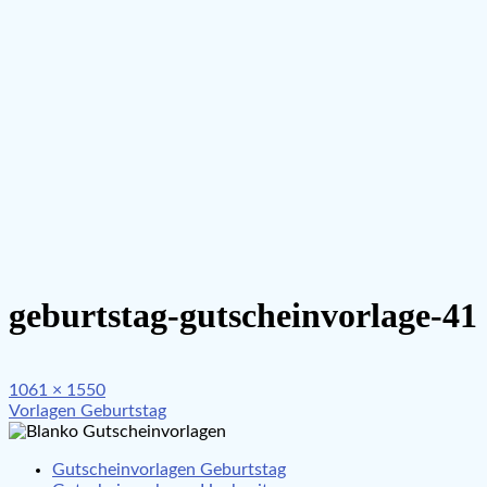
geburtstag-gutscheinvorlage-41
Full
1061 × 1550
Beitragsnavigation
size
Vorlagen Geburtstag
Gutscheinvorlagen Geburtstag