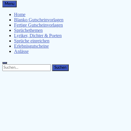
Gutscheinspruch.de
Menu
Gutscheinsprüche & Gutscheinvorlagen finden
Home
Blanko Gutscheinvorlagen
Fertige Gutscheinvorlagen
Sprüchethemen
Lyriker, Dichter & Poeten
Sprüche einreichen
Erlebnisgutscheine
Anlässe
Search
Search
for: