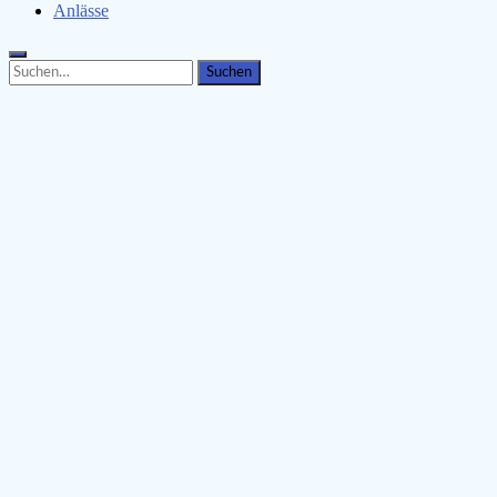
Anlässe
Search
Search
for: