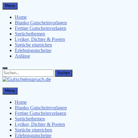
Skip
Menu
to
content
Home
Blanko Gutscheinvorlagen
Fertige Gutscheinvorlagen
Sprüchethemen
Lyriker, Dichter & Poeten
Sprüche einreichen
Erlebnisgutscheine
Anlässe
Search
Search
for:
Gutscheinspruch.de
Menu
Gutscheinsprüche & Gutscheinvorlagen finden
Home
Blanko Gutscheinvorlagen
Fertige Gutscheinvorlagen
Sprüchethemen
Lyriker, Dichter & Poeten
Sprüche einreichen
Erlebnisgutscheine