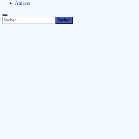
Anlässe
Search
Search
for: