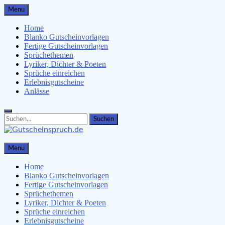
Skip
Menu
to
content
Home
Blanko Gutscheinvorlagen
Fertige Gutscheinvorlagen
Sprüchethemen
Lyriker, Dichter & Poeten
Sprüche einreichen
Erlebnisgutscheine
Anlässe
Search
Search
for:
Gutscheinspruch.de
Menu
Gutscheinsprüche & Gutscheinvorlagen finden
Home
Blanko Gutscheinvorlagen
Fertige Gutscheinvorlagen
Sprüchethemen
Lyriker, Dichter & Poeten
Sprüche einreichen
Erlebnisgutscheine