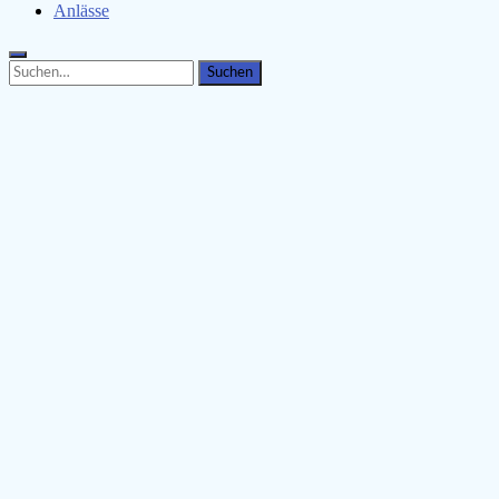
Anlässe
Search
Search
for: