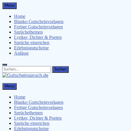
Skip
Menu
to
content
Home
Blanko Gutscheinvorlagen
Fertige Gutscheinvorlagen
Sprüchethemen
Lyriker, Dichter & Poeten
Sprüche einreichen
Erlebnisgutscheine
Anlässe
Search
Search
for:
Gutscheinspruch.de
Menu
Gutscheinsprüche & Gutscheinvorlagen finden
Home
Blanko Gutscheinvorlagen
Fertige Gutscheinvorlagen
Sprüchethemen
Lyriker, Dichter & Poeten
Sprüche einreichen
Erlebnisgutscheine