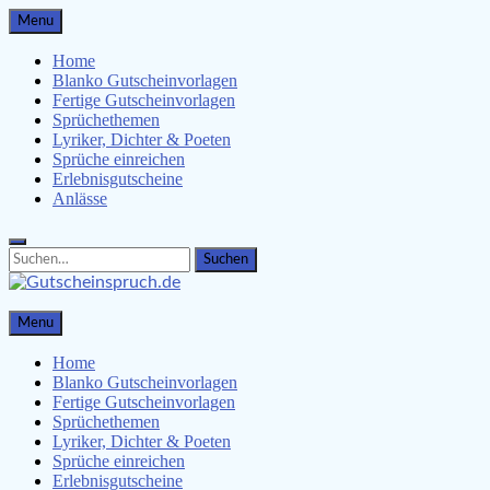
Skip
Menu
to
content
Home
Blanko Gutscheinvorlagen
Fertige Gutscheinvorlagen
Sprüchethemen
Lyriker, Dichter & Poeten
Sprüche einreichen
Erlebnisgutscheine
Anlässe
Search
Search
for:
Gutscheinspruch.de
Menu
Gutscheinsprüche & Gutscheinvorlagen finden
Home
Blanko Gutscheinvorlagen
Fertige Gutscheinvorlagen
Sprüchethemen
Lyriker, Dichter & Poeten
Sprüche einreichen
Erlebnisgutscheine