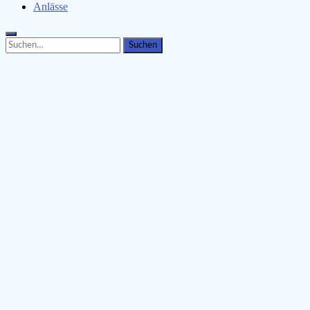
Anlässe
Search
Search
for: