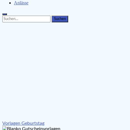
Anlässe
Search
Search
for:
Beitragsnavigation
Vorlagen Geburtstag