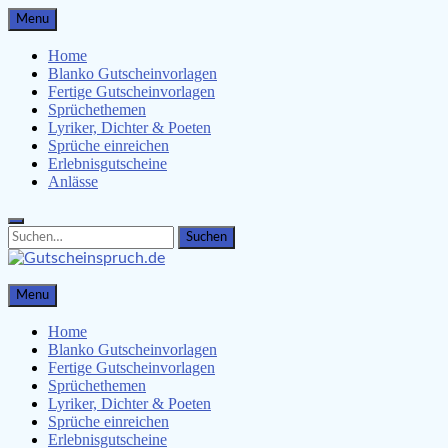
Skip
Menu
to
content
Home
Blanko Gutscheinvorlagen
Fertige Gutscheinvorlagen
Sprüchethemen
Lyriker, Dichter & Poeten
Sprüche einreichen
Erlebnisgutscheine
Anlässe
Search
Search
for:
Gutscheinspruch.de
Menu
Gutscheinsprüche & Gutscheinvorlagen finden
Home
Blanko Gutscheinvorlagen
Fertige Gutscheinvorlagen
Sprüchethemen
Lyriker, Dichter & Poeten
Sprüche einreichen
Erlebnisgutscheine