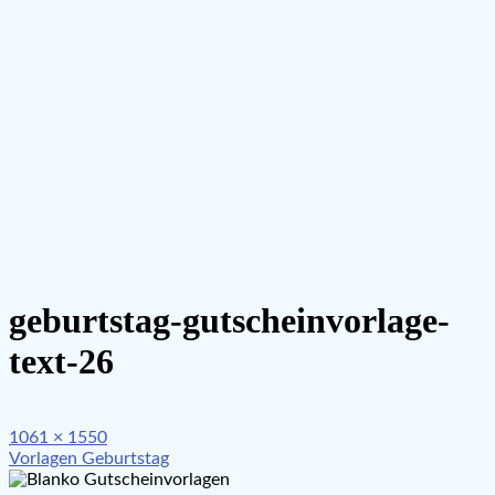
geburtstag-gutscheinvorlage-
text-26
Full
1061 × 1550
Beitragsnavigation
size
Vorlagen Geburtstag