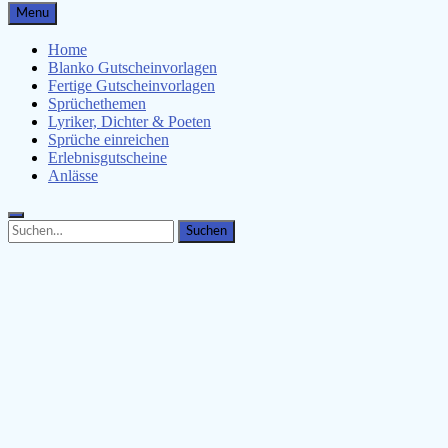
Gutscheinspruch.de
Menu
Gutscheinsprüche & Gutscheinvorlagen finden
Home
Blanko Gutscheinvorlagen
Fertige Gutscheinvorlagen
Sprüchethemen
Lyriker, Dichter & Poeten
Sprüche einreichen
Erlebnisgutscheine
Anlässe
Search
Search
for: