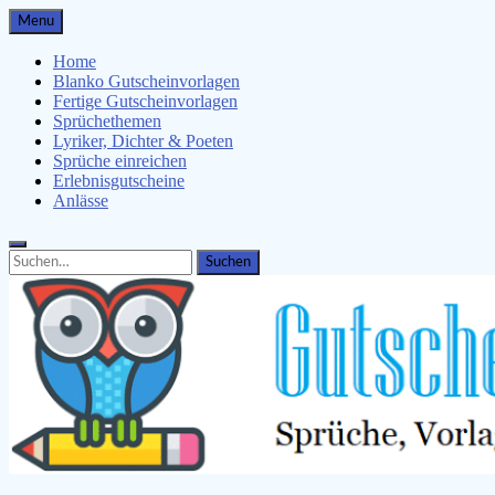
Skip
Menu
to
content
Home
Blanko Gutscheinvorlagen
Fertige Gutscheinvorlagen
Sprüchethemen
Lyriker, Dichter & Poeten
Sprüche einreichen
Erlebnisgutscheine
Anlässe
Search
Search
for: