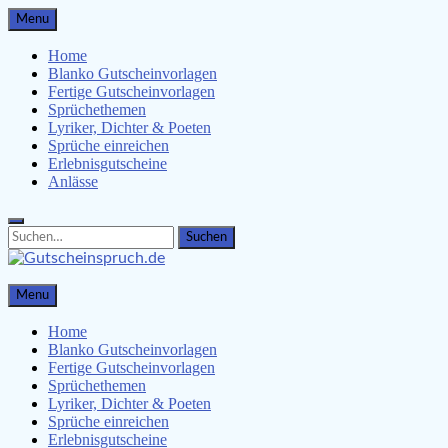
Skip
Menu
to
content
Home
Blanko Gutscheinvorlagen
Fertige Gutscheinvorlagen
Sprüchethemen
Lyriker, Dichter & Poeten
Sprüche einreichen
Erlebnisgutscheine
Anlässe
Search
Search
for:
Gutscheinspruch.de
Menu
Gutscheinsprüche & Gutscheinvorlagen finden
Home
Blanko Gutscheinvorlagen
Fertige Gutscheinvorlagen
Sprüchethemen
Lyriker, Dichter & Poeten
Sprüche einreichen
Erlebnisgutscheine