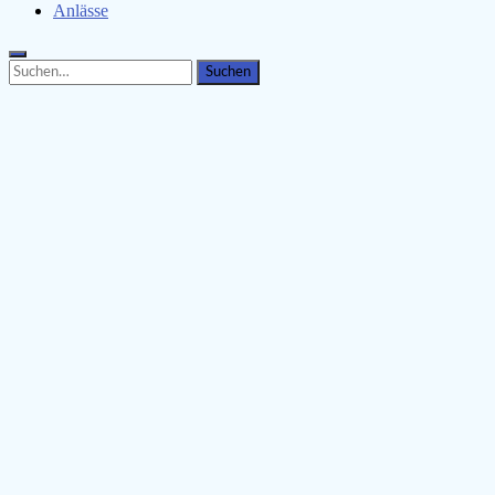
Anlässe
Search
Search
for: