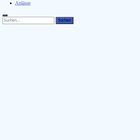
Anlässe
Search
Search
for: