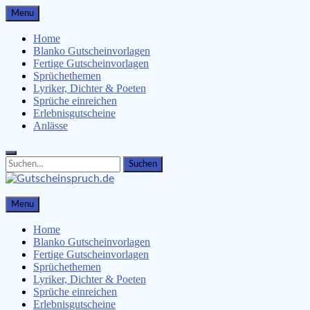
Skip
Menu
to
content
Home
Blanko Gutscheinvorlagen
Fertige Gutscheinvorlagen
Sprüchethemen
Lyriker, Dichter & Poeten
Sprüche einreichen
Erlebnisgutscheine
Anlässe
Search
Search
for:
Gutscheinspruch.de
Menu
Gutscheinsprüche & Gutscheinvorlagen finden
Home
Blanko Gutscheinvorlagen
Fertige Gutscheinvorlagen
Sprüchethemen
Lyriker, Dichter & Poeten
Sprüche einreichen
Erlebnisgutscheine