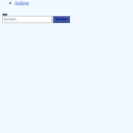
Anlässe
Search
Search
for: