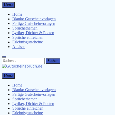
Skip
Menu
to
content
Home
Blanko Gutscheinvorlagen
Fertige Gutscheinvorlagen
Sprüchethemen
Lyriker, Dichter & Poeten
Sprüche einreichen
Erlebnisgutscheine
Anlässe
Search
Search
for:
Gutscheinspruch.de
Menu
Gutscheinsprüche & Gutscheinvorlagen finden
Home
Blanko Gutscheinvorlagen
Fertige Gutscheinvorlagen
Sprüchethemen
Lyriker, Dichter & Poeten
Sprüche einreichen
Erlebnisgutscheine