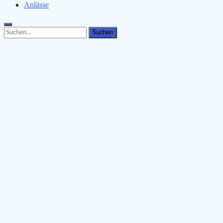
Anlässe
Search
Search
for: