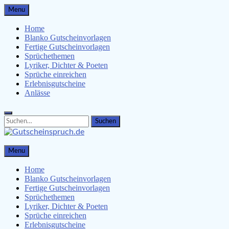
Skip
Menu
to
content
Home
Blanko Gutscheinvorlagen
Fertige Gutscheinvorlagen
Sprüchethemen
Lyriker, Dichter & Poeten
Sprüche einreichen
Erlebnisgutscheine
Anlässe
Search
Search
for:
Gutscheinspruch.de
Menu
Gutscheinsprüche & Gutscheinvorlagen finden
Home
Blanko Gutscheinvorlagen
Fertige Gutscheinvorlagen
Sprüchethemen
Lyriker, Dichter & Poeten
Sprüche einreichen
Erlebnisgutscheine