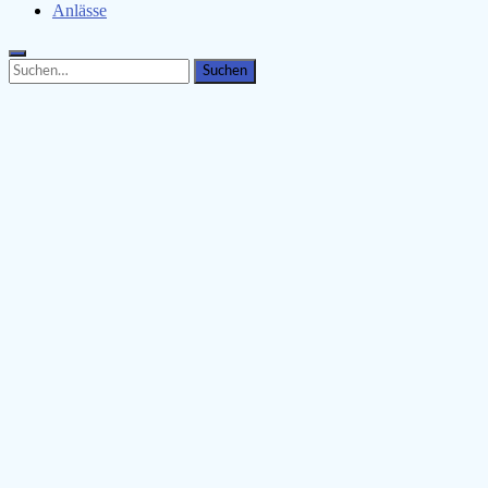
Anlässe
Search
Search
for: