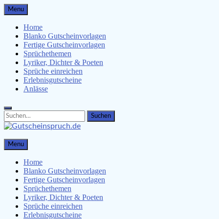
Skip
Menu
to
content
Home
Blanko Gutscheinvorlagen
Fertige Gutscheinvorlagen
Sprüchethemen
Lyriker, Dichter & Poeten
Sprüche einreichen
Erlebnisgutscheine
Anlässe
Search
Search
for:
Gutscheinspruch.de
Menu
Gutscheinsprüche & Gutscheinvorlagen finden
Home
Blanko Gutscheinvorlagen
Fertige Gutscheinvorlagen
Sprüchethemen
Lyriker, Dichter & Poeten
Sprüche einreichen
Erlebnisgutscheine