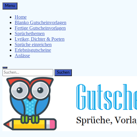
Skip
Menu
to
content
Home
Blanko Gutscheinvorlagen
Fertige Gutscheinvorlagen
Sprüchethemen
Lyriker, Dichter & Poeten
Sprüche einreichen
Erlebnisgutscheine
Anlässe
Search
Search
for: