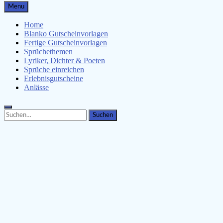
Gutscheinspruch.de
Menu
Gutscheinsprüche & Gutscheinvorlagen finden
Home
Blanko Gutscheinvorlagen
Fertige Gutscheinvorlagen
Sprüchethemen
Lyriker, Dichter & Poeten
Sprüche einreichen
Erlebnisgutscheine
Anlässe
Search
Search
for: