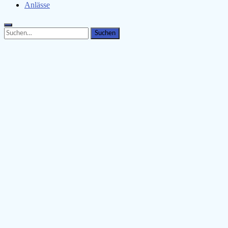
Anlässe
Search
Search
for: