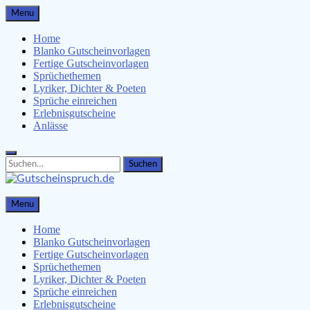
Skip
Menu
to
content
Home
Blanko Gutscheinvorlagen
Fertige Gutscheinvorlagen
Sprüchethemen
Lyriker, Dichter & Poeten
Sprüche einreichen
Erlebnisgutscheine
Anlässe
Search
Search
for:
Gutscheinspruch.de
Menu
Gutscheinsprüche & Gutscheinvorlagen finden
Home
Blanko Gutscheinvorlagen
Fertige Gutscheinvorlagen
Sprüchethemen
Lyriker, Dichter & Poeten
Sprüche einreichen
Erlebnisgutscheine