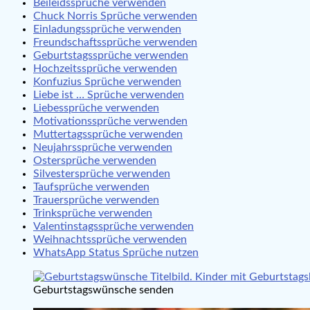
Beileidssprüche verwenden
Chuck Norris Sprüche verwenden
Einladungssprüche verwenden
Freundschaftssprüche verwenden
Geburtstagssprüche verwenden
Hochzeitssprüche verwenden
Konfuzius Sprüche verwenden
Liebe ist … Sprüche verwenden
Liebessprüche verwenden
Motivationssprüche verwenden
Muttertagssprüche verwenden
Neujahrssprüche verwenden
Ostersprüche verwenden
Silvestersprüche verwenden
Taufsprüche verwenden
Trauersprüche verwenden
Trinksprüche verwenden
Valentinstagssprüche verwenden
Weihnachtssprüche verwenden
WhatsApp Status Sprüche nutzen
Geburtstagswünsche senden