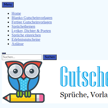
Skip
Menu
to
content
Home
Blanko Gutscheinvorlagen
Fertige Gutscheinvorlagen
Sprüchethemen
Lyriker, Dichter & Poeten
Sprüche einreichen
Erlebnisgutscheine
Anlässe
Search
Search
for: