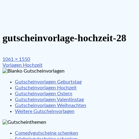
gutscheinvorlage-hochzeit-28
Full
1061 × 1550
Beitragsnavigation
size
Vorlagen Hochzeit
Gutscheinvorlagen Geburtstag
Gutscheinvorlagen Hochzeit
Gutscheinvorlagen Ostern
Gutscheinvorlagen Valentinstag
Gutscheinvorlagen Weihnachten
Weitere Gutscheinvorlagen
Comedygutscheine schenken
Erlebnisgutscheine schenken