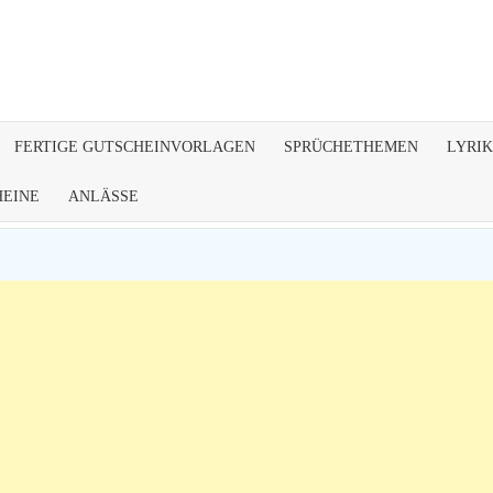
HEINSPRUCH.DE
FERTIGE GUTSCHEINVORLAGEN
SPRÜCHETHEMEN
LYRIK
HEINE
ANLÄSSE