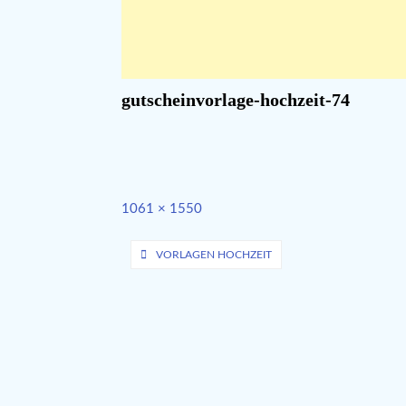
gutscheinvorlage-hochzeit-74
Full
1061 × 1550
size
Beitragsnavigation
VORLAGEN HOCHZEIT