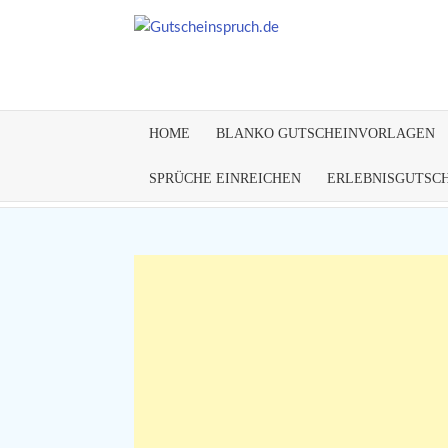
Skip
to
content
GUTSC
Gutscheinsprüche
&
Gutscheinvorlagen
HOME
BLANKO GUTSCHEINVORLAGEN
finden
SPRÜCHE EINREICHEN
ERLEBNISGUTSC