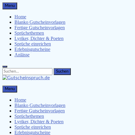
Skip
Menu
to
content
Home
Blanko Gutscheinvorlagen
Fertige Gutscheinvorlagen
Sprüchethemen
Lyriker, Dichter & Poeten
Sprüche einreichen
Erlebnisgutscheine
Anlässe
Search
Search
for:
Gutscheinspruch.de
Menu
Gutscheinsprüche & Gutscheinvorlagen finden
Home
Blanko Gutscheinvorlagen
Fertige Gutscheinvorlagen
Sprüchethemen
Lyriker, Dichter & Poeten
Sprüche einreichen
Erlebnisgutscheine