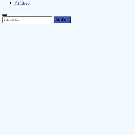
Anlässe
Search
Search
for: