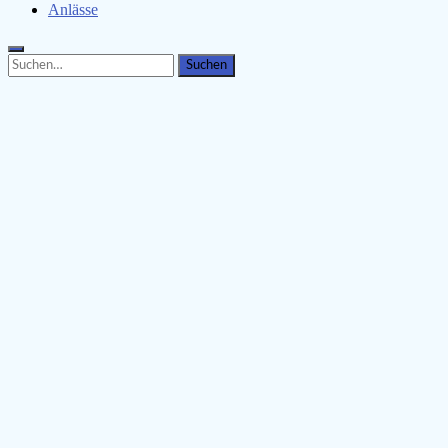
Anlässe
Search
Search
for: