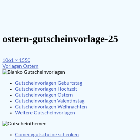
ostern-gutscheinvorlage-25
Full
1061 × 1550
Beitragsnavigation
size
Vorlagen Ostern
Gutscheinvorlagen Geburtstag
Gutscheinvorlagen Hochzeit
Gutscheinvorlagen Ostern
Gutscheinvorlagen Valentinstag
Gutscheinvorlagen Weihnachten
Weitere Gutscheinvorlagen
Comedygutscheine schenken