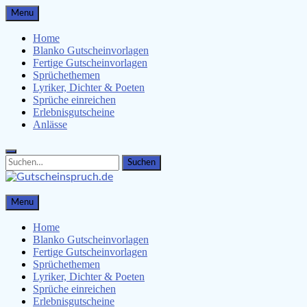
Skip
Menu
to
content
Home
Blanko Gutscheinvorlagen
Fertige Gutscheinvorlagen
Sprüchethemen
Lyriker, Dichter & Poeten
Sprüche einreichen
Erlebnisgutscheine
Anlässe
Search
Search
for:
Gutscheinspruch.de
Menu
Gutscheinsprüche & Gutscheinvorlagen finden
Home
Blanko Gutscheinvorlagen
Fertige Gutscheinvorlagen
Sprüchethemen
Lyriker, Dichter & Poeten
Sprüche einreichen
Erlebnisgutscheine