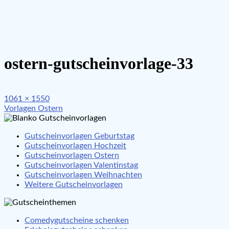
ostern-gutscheinvorlage-33
Full
1061 × 1550
Beitragsnavigation
size
Vorlagen Ostern
Gutscheinvorlagen Geburtstag
Gutscheinvorlagen Hochzeit
Gutscheinvorlagen Ostern
Gutscheinvorlagen Valentinstag
Gutscheinvorlagen Weihnachten
Weitere Gutscheinvorlagen
Comedygutscheine schenken