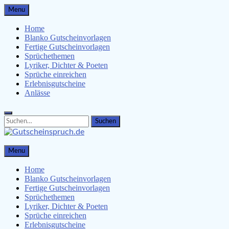
Skip
Menu
to
content
Home
Blanko Gutscheinvorlagen
Fertige Gutscheinvorlagen
Sprüchethemen
Lyriker, Dichter & Poeten
Sprüche einreichen
Erlebnisgutscheine
Anlässe
Search
Search
for:
Gutscheinspruch.de
Menu
Gutscheinsprüche & Gutscheinvorlagen finden
Home
Blanko Gutscheinvorlagen
Fertige Gutscheinvorlagen
Sprüchethemen
Lyriker, Dichter & Poeten
Sprüche einreichen
Erlebnisgutscheine