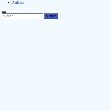
Anlässe
Search
Search
for: