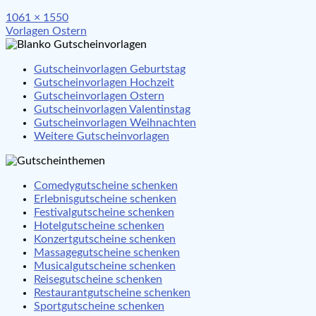
Full
1061 × 1550
Beitragsnavigation
size
Vorlagen Ostern
Gutscheinvorlagen Geburtstag
Gutscheinvorlagen Hochzeit
Gutscheinvorlagen Ostern
Gutscheinvorlagen Valentinstag
Gutscheinvorlagen Weihnachten
Weitere Gutscheinvorlagen
Comedygutscheine schenken
Erlebnisgutscheine schenken
Festivalgutscheine schenken
Hotelgutscheine schenken
Konzertgutscheine schenken
Massagegutscheine schenken
Musicalgutscheine schenken
Reisegutscheine schenken
Restaurantgutscheine schenken
Sportgutscheine schenken