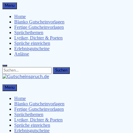
Skip
Menu
to
content
Home
Blanko Gutscheinvorlagen
Fertige Gutscheinvorlagen
Sprüchethemen
Lyriker, Dichter & Poeten
Sprüche einreichen
Erlebnisgutscheine
Anlässe
Search
Search
for:
Gutscheinspruch.de
Menu
Gutscheinsprüche & Gutscheinvorlagen finden
Home
Blanko Gutscheinvorlagen
Fertige Gutscheinvorlagen
Sprüchethemen
Lyriker, Dichter & Poeten
Sprüche einreichen
Erlebnisgutscheine