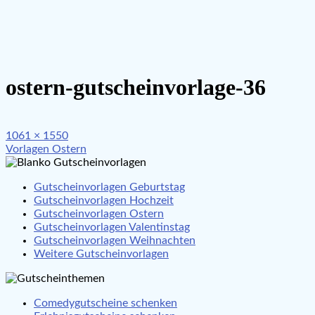
ostern-gutscheinvorlage-36
Full
1061 × 1550
Beitragsnavigation
size
Vorlagen Ostern
Gutscheinvorlagen Geburtstag
Gutscheinvorlagen Hochzeit
Gutscheinvorlagen Ostern
Gutscheinvorlagen Valentinstag
Gutscheinvorlagen Weihnachten
Weitere Gutscheinvorlagen
Comedygutscheine schenken