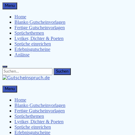
Skip
Menu
to
content
Home
Blanko Gutscheinvorlagen
Fertige Gutscheinvorlagen
Sprüchethemen
Lyriker, Dichter & Poeten
Sprüche einreichen
Erlebnisgutscheine
Anlässe
Search
Search
for:
Gutscheinspruch.de
Menu
Gutscheinsprüche & Gutscheinvorlagen finden
Home
Blanko Gutscheinvorlagen
Fertige Gutscheinvorlagen
Sprüchethemen
Lyriker, Dichter & Poeten
Sprüche einreichen
Erlebnisgutscheine