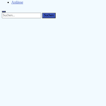
Anlässe
Search
Search
for: