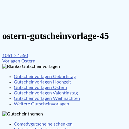
ostern-gutscheinvorlage-45
Full
1061 × 1550
Beitragsnavigation
size
Vorlagen Ostern
Gutscheinvorlagen Geburtstag
Gutscheinvorlagen Hochzeit
Gutscheinvorlagen Ostern
Gutscheinvorlagen Valentinstag
Gutscheinvorlagen Weihnachten
Weitere Gutscheinvorlagen
Comedygutscheine schenken