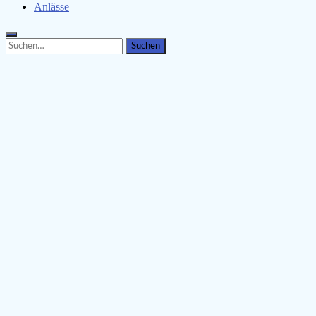
Anlässe
Search
Search
for: