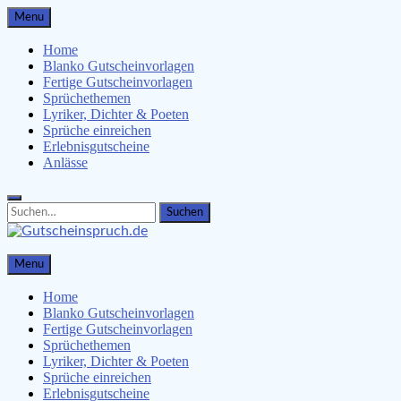
Skip
Menu
to
content
Home
Blanko Gutscheinvorlagen
Fertige Gutscheinvorlagen
Sprüchethemen
Lyriker, Dichter & Poeten
Sprüche einreichen
Erlebnisgutscheine
Anlässe
Search
Search
for:
Gutscheinspruch.de
Menu
Gutscheinsprüche & Gutscheinvorlagen finden
Home
Blanko Gutscheinvorlagen
Fertige Gutscheinvorlagen
Sprüchethemen
Lyriker, Dichter & Poeten
Sprüche einreichen
Erlebnisgutscheine