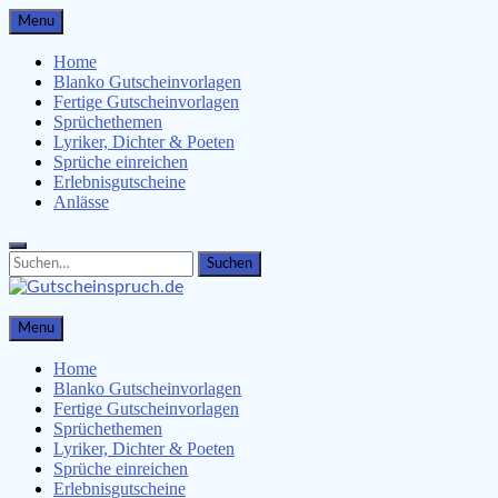
Skip
Menu
to
content
Home
Blanko Gutscheinvorlagen
Fertige Gutscheinvorlagen
Sprüchethemen
Lyriker, Dichter & Poeten
Sprüche einreichen
Erlebnisgutscheine
Anlässe
Search
Search
for:
Gutscheinspruch.de
Menu
Gutscheinsprüche & Gutscheinvorlagen finden
Home
Blanko Gutscheinvorlagen
Fertige Gutscheinvorlagen
Sprüchethemen
Lyriker, Dichter & Poeten
Sprüche einreichen
Erlebnisgutscheine