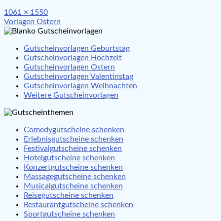
Full
1061 × 1550
Beitragsnavigation
size
Vorlagen Ostern
Gutscheinvorlagen Geburtstag
Gutscheinvorlagen Hochzeit
Gutscheinvorlagen Ostern
Gutscheinvorlagen Valentinstag
Gutscheinvorlagen Weihnachten
Weitere Gutscheinvorlagen
Comedygutscheine schenken
Erlebnisgutscheine schenken
Festivalgutscheine schenken
Hotelgutscheine schenken
Konzertgutscheine schenken
Massagegutscheine schenken
Musicalgutscheine schenken
Reisegutscheine schenken
Restaurantgutscheine schenken
Sportgutscheine schenken