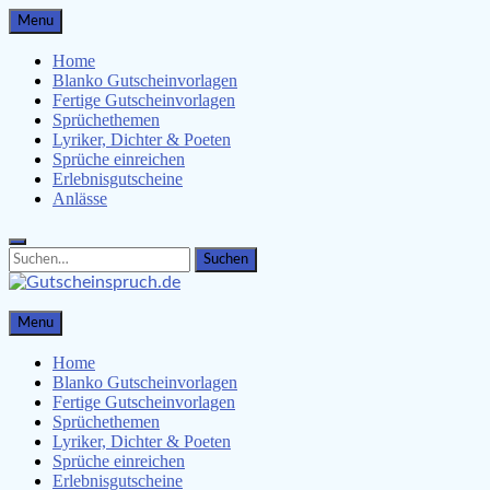
Skip
Menu
to
content
Home
Blanko Gutscheinvorlagen
Fertige Gutscheinvorlagen
Sprüchethemen
Lyriker, Dichter & Poeten
Sprüche einreichen
Erlebnisgutscheine
Anlässe
Search
Search
for:
Gutscheinspruch.de
Menu
Gutscheinsprüche & Gutscheinvorlagen finden
Home
Blanko Gutscheinvorlagen
Fertige Gutscheinvorlagen
Sprüchethemen
Lyriker, Dichter & Poeten
Sprüche einreichen
Erlebnisgutscheine