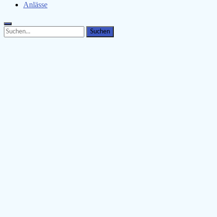
Anlässe
Search
Search
for: