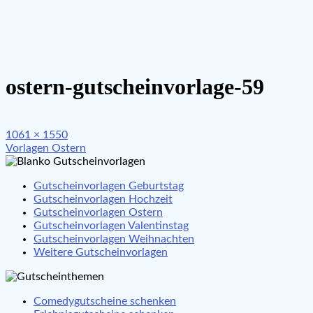
ostern-gutscheinvorlage-59
Full
1061 × 1550
Beitragsnavigation
size
Vorlagen Ostern
Gutscheinvorlagen Geburtstag
Gutscheinvorlagen Hochzeit
Gutscheinvorlagen Ostern
Gutscheinvorlagen Valentinstag
Gutscheinvorlagen Weihnachten
Weitere Gutscheinvorlagen
Comedygutscheine schenken