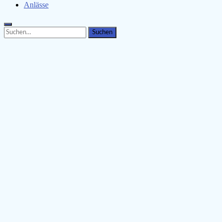
Anlässe
Search
Search
for: