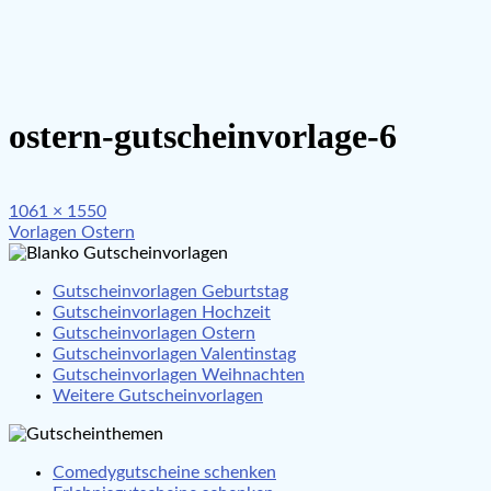
ostern-gutscheinvorlage-6
Full
1061 × 1550
Beitragsnavigation
size
Vorlagen Ostern
Gutscheinvorlagen Geburtstag
Gutscheinvorlagen Hochzeit
Gutscheinvorlagen Ostern
Gutscheinvorlagen Valentinstag
Gutscheinvorlagen Weihnachten
Weitere Gutscheinvorlagen
Comedygutscheine schenken