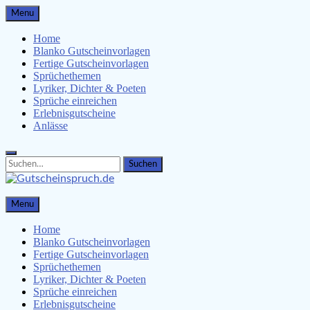
Skip
Menu
to
content
Home
Blanko Gutscheinvorlagen
Fertige Gutscheinvorlagen
Sprüchethemen
Lyriker, Dichter & Poeten
Sprüche einreichen
Erlebnisgutscheine
Anlässe
Search
Search
for:
Gutscheinspruch.de
Menu
Gutscheinsprüche & Gutscheinvorlagen finden
Home
Blanko Gutscheinvorlagen
Fertige Gutscheinvorlagen
Sprüchethemen
Lyriker, Dichter & Poeten
Sprüche einreichen
Erlebnisgutscheine