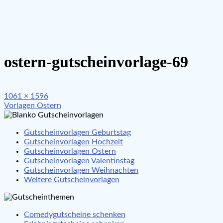
ostern-gutscheinvorlage-69
Full
1061 × 1596
Beitragsnavigation
size
Vorlagen Ostern
Gutscheinvorlagen Geburtstag
Gutscheinvorlagen Hochzeit
Gutscheinvorlagen Ostern
Gutscheinvorlagen Valentinstag
Gutscheinvorlagen Weihnachten
Weitere Gutscheinvorlagen
Comedygutscheine schenken