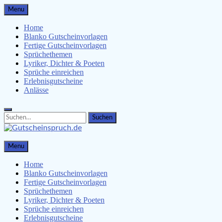
Skip
Menu
to
content
Home
Blanko Gutscheinvorlagen
Fertige Gutscheinvorlagen
Sprüchethemen
Lyriker, Dichter & Poeten
Sprüche einreichen
Erlebnisgutscheine
Anlässe
Search
Search
for:
Gutscheinspruch.de
Menu
Gutscheinsprüche & Gutscheinvorlagen finden
Home
Blanko Gutscheinvorlagen
Fertige Gutscheinvorlagen
Sprüchethemen
Lyriker, Dichter & Poeten
Sprüche einreichen
Erlebnisgutscheine