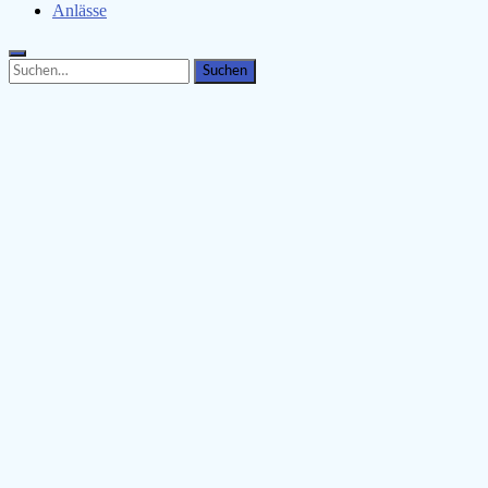
Anlässe
Search
Search
for: