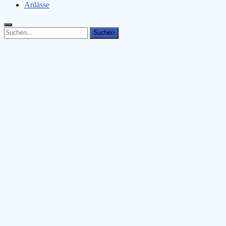
Anlässe
Search
Search
for: