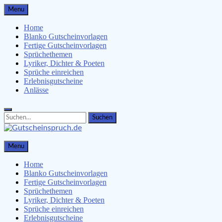
Skip
Menu
to
content
Home
Blanko Gutscheinvorlagen
Fertige Gutscheinvorlagen
Sprüchethemen
Lyriker, Dichter & Poeten
Sprüche einreichen
Erlebnisgutscheine
Anlässe
Search
Search
for:
Gutscheinspruch.de
Menu
Gutscheinsprüche & Gutscheinvorlagen finden
Home
Blanko Gutscheinvorlagen
Fertige Gutscheinvorlagen
Sprüchethemen
Lyriker, Dichter & Poeten
Sprüche einreichen
Erlebnisgutscheine