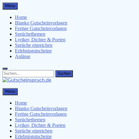
Skip
Menu
to
content
Home
Blanko Gutscheinvorlagen
Fertige Gutscheinvorlagen
Sprüchethemen
Lyriker, Dichter & Poeten
Sprüche einreichen
Erlebnisgutscheine
Anlässe
Search
Search
for:
Gutscheinspruch.de
Menu
Gutscheinsprüche & Gutscheinvorlagen finden
Home
Blanko Gutscheinvorlagen
Fertige Gutscheinvorlagen
Sprüchethemen
Lyriker, Dichter & Poeten
Sprüche einreichen
Erlebnisgutscheine