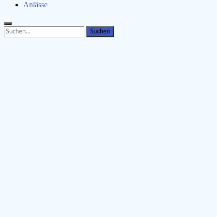
Anlässe
Search
Search
for: