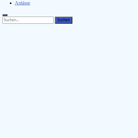
Anlässe
Search
Search
for: