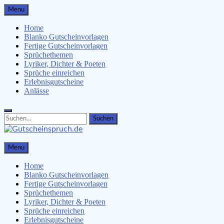
Skip
Menu
to
content
Home
Blanko Gutscheinvorlagen
Fertige Gutscheinvorlagen
Sprüchethemen
Lyriker, Dichter & Poeten
Sprüche einreichen
Erlebnisgutscheine
Anlässe
Search
Search
for:
Gutscheinspruch.de
Menu
Gutscheinsprüche & Gutscheinvorlagen finden
Home
Blanko Gutscheinvorlagen
Fertige Gutscheinvorlagen
Sprüchethemen
Lyriker, Dichter & Poeten
Sprüche einreichen
Erlebnisgutscheine