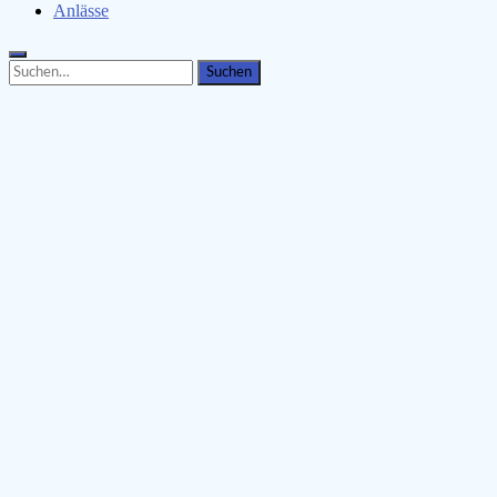
Anlässe
Search
Search
for: