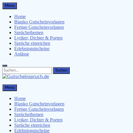
Skip
Menu
to
content
Home
Blanko Gutscheinvorlagen
Fertige Gutscheinvorlagen
Sprüchethemen
Lyriker, Dichter & Poeten
Sprüche einreichen
Erlebnisgutscheine
Anlässe
Search
Search
for:
Gutscheinspruch.de
Menu
Gutscheinsprüche & Gutscheinvorlagen finden
Home
Blanko Gutscheinvorlagen
Fertige Gutscheinvorlagen
Sprüchethemen
Lyriker, Dichter & Poeten
Sprüche einreichen
Erlebnisgutscheine