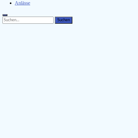
Anlässe
Search
Search
for: