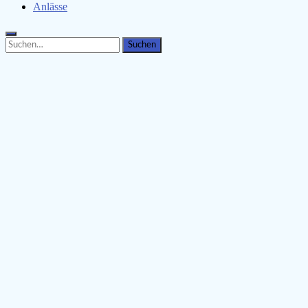
Anlässe
Search
Search
for: