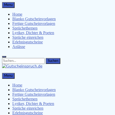
Skip
Menu
to
content
Home
Blanko Gutscheinvorlagen
Fertige Gutscheinvorlagen
Sprüchethemen
Lyriker, Dichter & Poeten
Sprüche einreichen
Erlebnisgutscheine
Anlässe
Search
Search
for:
Gutscheinspruch.de
Menu
Gutscheinsprüche & Gutscheinvorlagen finden
Home
Blanko Gutscheinvorlagen
Fertige Gutscheinvorlagen
Sprüchethemen
Lyriker, Dichter & Poeten
Sprüche einreichen
Erlebnisgutscheine