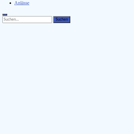
Anlässe
Search
Search
for: