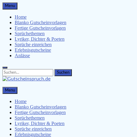
Skip
Menu
to
content
Home
Blanko Gutscheinvorlagen
Fertige Gutscheinvorlagen
Sprüchethemen
Lyriker, Dichter & Poeten
Sprüche einreichen
Erlebnisgutscheine
Anlässe
Search
Search
for:
Gutscheinspruch.de
Menu
Gutscheinsprüche & Gutscheinvorlagen finden
Home
Blanko Gutscheinvorlagen
Fertige Gutscheinvorlagen
Sprüchethemen
Lyriker, Dichter & Poeten
Sprüche einreichen
Erlebnisgutscheine