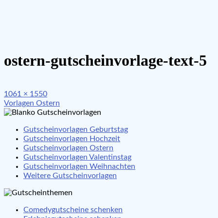
ostern-gutscheinvorlage-text-5
Full
1061 × 1550
Beitragsnavigation
size
Vorlagen Ostern
Gutscheinvorlagen Geburtstag
Gutscheinvorlagen Hochzeit
Gutscheinvorlagen Ostern
Gutscheinvorlagen Valentinstag
Gutscheinvorlagen Weihnachten
Weitere Gutscheinvorlagen
Comedygutscheine schenken