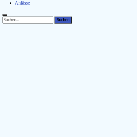
Anlässe
Search
Search
for: