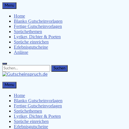
Skip
Menu
to
content
Home
Blanko Gutscheinvorlagen
Fertige Gutscheinvorlagen
Sprüchethemen
Lyriker, Dichter & Poeten
Sprüche einreichen
Erlebnisgutscheine
Anlässe
Search
Search
for:
Gutscheinspruch.de
Menu
Gutscheinsprüche & Gutscheinvorlagen finden
Home
Blanko Gutscheinvorlagen
Fertige Gutscheinvorlagen
Sprüchethemen
Lyriker, Dichter & Poeten
Sprüche einreichen
Erlebnisgutscheine