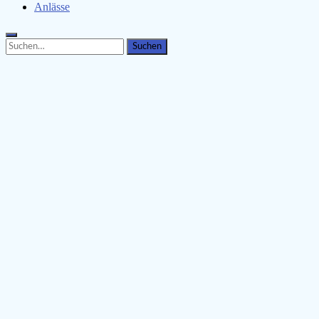
Anlässe
Search
Search
for: