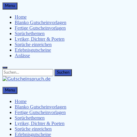
Skip
Menu
to
content
Home
Blanko Gutscheinvorlagen
Fertige Gutscheinvorlagen
Sprüchethemen
Lyriker, Dichter & Poeten
Sprüche einreichen
Erlebnisgutscheine
Anlässe
Search
Search
for:
Gutscheinspruch.de
Menu
Gutscheinsprüche & Gutscheinvorlagen finden
Home
Blanko Gutscheinvorlagen
Fertige Gutscheinvorlagen
Sprüchethemen
Lyriker, Dichter & Poeten
Sprüche einreichen
Erlebnisgutscheine