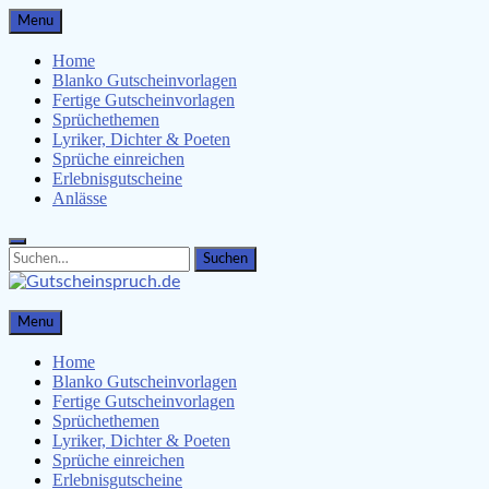
Skip
Menu
to
content
Home
Blanko Gutscheinvorlagen
Fertige Gutscheinvorlagen
Sprüchethemen
Lyriker, Dichter & Poeten
Sprüche einreichen
Erlebnisgutscheine
Anlässe
Search
Search
for:
Gutscheinspruch.de
Menu
Gutscheinsprüche & Gutscheinvorlagen finden
Home
Blanko Gutscheinvorlagen
Fertige Gutscheinvorlagen
Sprüchethemen
Lyriker, Dichter & Poeten
Sprüche einreichen
Erlebnisgutscheine