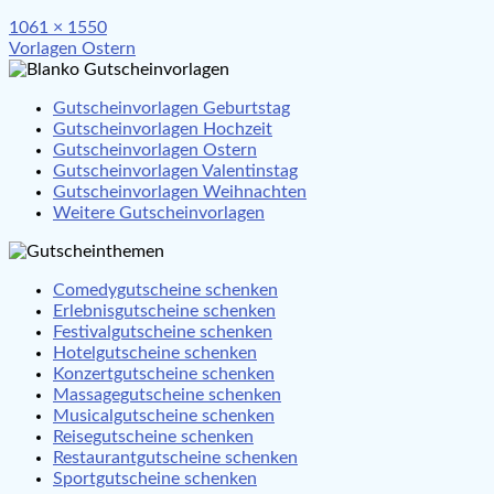
Full
1061 × 1550
Beitragsnavigation
size
Vorlagen Ostern
Gutscheinvorlagen Geburtstag
Gutscheinvorlagen Hochzeit
Gutscheinvorlagen Ostern
Gutscheinvorlagen Valentinstag
Gutscheinvorlagen Weihnachten
Weitere Gutscheinvorlagen
Comedygutscheine schenken
Erlebnisgutscheine schenken
Festivalgutscheine schenken
Hotelgutscheine schenken
Konzertgutscheine schenken
Massagegutscheine schenken
Musicalgutscheine schenken
Reisegutscheine schenken
Restaurantgutscheine schenken
Sportgutscheine schenken