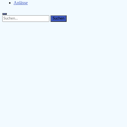
Anlässe
Search
Search
for: