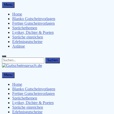
Skip
Menu
to
content
Home
Blanko Gutscheinvorlagen
Fertige Gutscheinvorlagen
Sprüchethemen
Lyriker, Dichter & Poeten
Sprüche einreichen
Erlebnisgutscheine
Anlässe
Search
Search
for:
Gutscheinspruch.de
Menu
Gutscheinsprüche & Gutscheinvorlagen finden
Home
Blanko Gutscheinvorlagen
Fertige Gutscheinvorlagen
Sprüchethemen
Lyriker, Dichter & Poeten
Sprüche einreichen
Erlebnisgutscheine